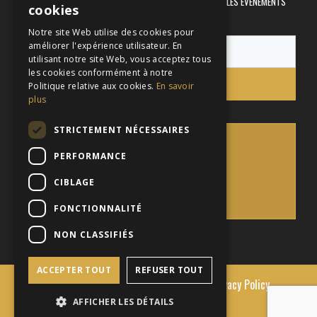
RECEVEZ DES INFORMATIONS SUR LES PROMOTIONS ET LES ÉVÉNEMENTS
cookies
ORGANISÉS DANS NOS RESTAURANTS
FRENCH
Notre site Web utilise des cookies pour
améliorer l'expérience utilisateur. En
utilisant notre site Web, vous acceptez tous
les cookies conformément à notre
S'inscrire
Politique relative aux cookies.
En savoir
plus
STRICTEMENT NÉCESSAIRES
PERFORMANCE
RETOUR
CIBLAGE
HAUT DE PAGE
FONCTIONNALITÉ
NON CLASSIFIÉS
ACCEPTER TOUT
REFUSER TOUT
© 2026 Houston Avenue Bar & Grill.
Privacy Policy
Web Development by Nunku
AFFICHER LES DÉTAILS