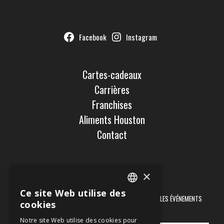
Facebook
Instagram
Cartes-cadeaux
Carrières
Franchises
Aliments Houston
Contact
×
Newsletter
Ce site Web utilise des
ENGLISH
RECEVEZ DES INFORMATIONS SUR LES PROMOTIONS ET LES ÉVÉNEMENTS
cookies
ORGANISÉS DANS NOS RESTAURANTS
FRENCH
Notre site Web utilise des cookies pour