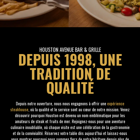
HOUSTON AVENUE BAR & GRILLE
DEPUIS 1998, UNE
TRADITION DE
QUALITÉ
Depuis notre ouverture, nous nous engageons à offrir une
expérience
steakhouse
, où la qualité et le service sont au cœur de notre mission. Venez
découvrir pourquoi Houston est devenu un nom emblématique pour les
amateurs de steak et fruits de mer. Rejoignez-nous pour une aventure
culinaire inoubliable, où chaque visite est une célébration de la gastronomie
et de la convivialité. Réservez votre table dès aujourd’hui et laissez-nous
vous montrer pourquoi nous sommes fiers de notre héritage depuis plus de