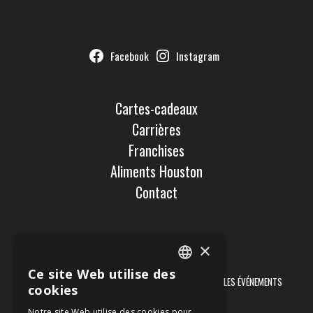
Facebook
Instagram
Cartes-cadeaux
Carrières
Franchises
Aliments Houston
Contact
×
Newsletter
Ce site Web utilise des
ENGLISH
RECEVEZ DES INFORMATIONS SUR LES PROMOTIONS ET LES ÉVÉNEMENTS
cookies
ORGANISÉS DANS NOS RESTAURANTS
FRENCH
Notre site Web utilise des cookies pour